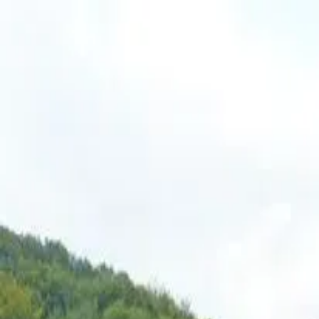
Buscar un estudio
Mis favoritos
Mis reservas
Mis estudios
OmCandice
Visiteur
Toggle theme
Estudio
Video
Toggle theme