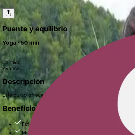
Puente y equilibrio
Yoga
·
50
min
Candice
Avance
Descripción
Este curso ofrece una fusión energética de Pilates y Yog
Beneficios
Estimulación del metabolismo
Mejora de la respiración