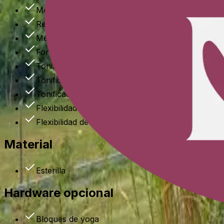
Mejora de la postura
Resistencia muscular
Mejora de la coordinación
Fortalecimiento del suelo pélvico
Tonificación de piernas
Tonificación de brazos
Tonificación del torso
Flexibilidad de cadera
Flexibilidad de piernas
Material
Esterilla
Hardware opcional
Bloques de yoga