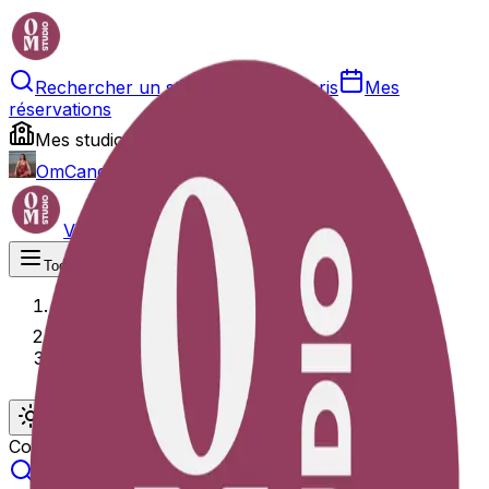
Rechercher un studio
Mes favoris
Mes
réservations
Mes studios
OmCandice
Visiteur
Toggle theme
Studio
Collection
Toggle theme
Collection not found.